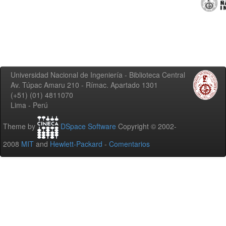
Universidad Nacional de Ingeniería - Biblioteca Central
Av. Túpac Amaru 210 - Rímac. Apartado 1301
(+51) (01) 4811070
Lima - Perú
Theme by
DSpace Software
Copyright © 2002-
2008
MIT
and
Hewlett-Packard
-
Comentarios