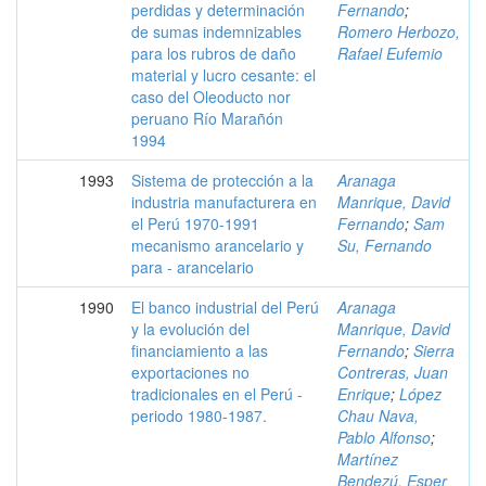
perdidas y determinación
Fernando
;
de sumas indemnizables
Romero Herbozo,
para los rubros de daño
Rafael Eufemio
material y lucro cesante: el
caso del Oleoducto nor
peruano Río Marañón
1994
1993
Sistema de protección a la
Aranaga
industria manufacturera en
Manrique, David
el Perú 1970-1991
Fernando
;
Sam
mecanismo arancelario y
Su, Fernando
para - arancelario
1990
El banco industrial del Perú
Aranaga
y la evolución del
Manrique, David
financiamiento a las
Fernando
;
Sierra
exportaciones no
Contreras, Juan
tradicionales en el Perú -
Enrique
;
López
periodo 1980-1987.
Chau Nava,
Pablo Alfonso
;
Martínez
Bendezú, Esper