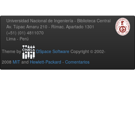
Universidad Nacional de Ingeniería - Biblioteca Central
Av. Túpac Amaru 210 - Rímac. Apartado 1301
(+51) (01) 4811070
Lima - Perú
Theme by
DSpace Software
Copyright © 2002-
2008
MIT
and
Hewlett-Packard
-
Comentarios