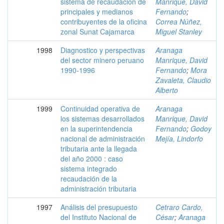
sistema de recaudación de
Manrique, David
principales y medianos
Fernando
;
contribuyentes de la oficina
Correa Núñez,
zonal Sunat Cajamarca
Miguel Stanley
1998
Diagnostico y perspectivas
Aranaga
del sector minero peruano
Manrique, David
1990-1996
Fernando
;
Mora
Zavaleta, Claudio
Alberto
1999
Continuidad operativa de
Aranaga
los sistemas desarrollados
Manrique, David
en la superintendencia
Fernando
;
Godoy
nacional de administración
Mejía, Lindorfo
tributaria ante la llegada
del año 2000 : caso
sistema integrado
recaudación de la
administración tributaria
1997
Análisis del presupuesto
Cetraro Cardo,
del Instituto Nacional de
César
;
Aranaga