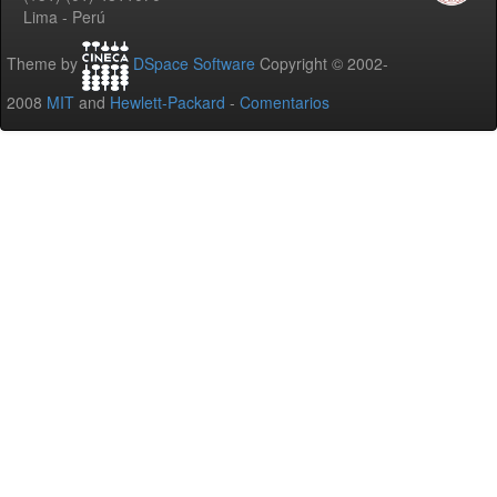
Lima - Perú
Theme by
DSpace Software
Copyright © 2002-
2008
MIT
and
Hewlett-Packard
-
Comentarios