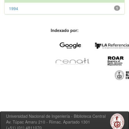
1994
1
Indexado por:
Universidad Nacional de Ingeniería - Biblioteca Central
Av. Túpac Amaru 210 - Rímac. Apartado 1301
(+51) (01) 4811070