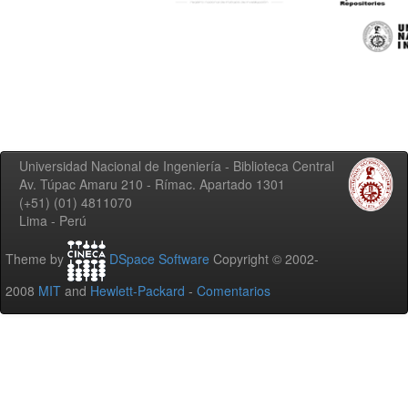
Universidad Nacional de Ingeniería - Biblioteca Central
Av. Túpac Amaru 210 - Rímac. Apartado 1301
(+51) (01) 4811070
Lima - Perú
Theme by
DSpace Software
Copyright © 2002-
2008
MIT
and
Hewlett-Packard
-
Comentarios