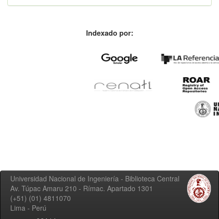
Indexado por:
Universidad Nacional de Ingeniería - Biblioteca Central
Av. Túpac Amaru 210 - Rímac. Apartado 1301
(+51) (01) 4811070
Lima - Perú