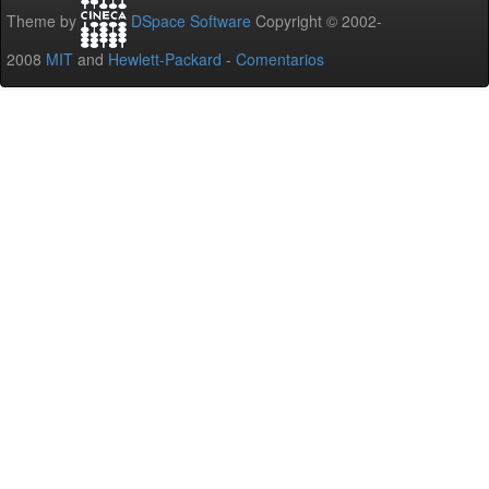
Theme by
DSpace Software
Copyright © 2002-
2008
MIT
and
Hewlett-Packard
-
Comentarios