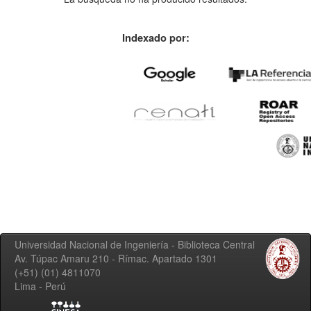
Indexado por:
Universidad Nacional de Ingeniería - Biblioteca Central
Av. Túpac Amaru 210 - Rímac. Apartado 1301
(+51) (01) 4811070
Lima - Perú