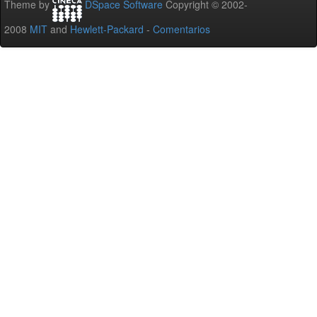
Theme by
DSpace Software
Copyright © 2002-
2008
MIT
and
Hewlett-Packard
-
Comentarios