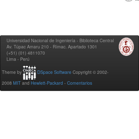
Universidad Nacional de Ingeniería - Biblioteca Central
Av. Túpac Amaru 210 - Rímac. Apartado 1301
(+51) (01) 4811070
Lima - Perú
Theme by
DSpace Software
Copyright © 2002-
2008
MIT
and
Hewlett-Packard
-
Comentarios