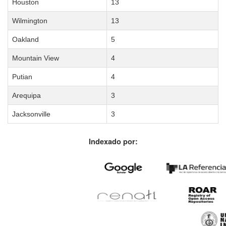
Houston
13
Wilmington
13
Oakland
5
Mountain View
4
Putian
4
Arequipa
3
Jacksonville
3
Indexado por: