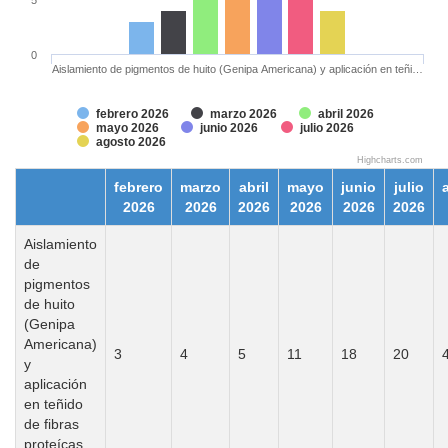
0
Aislamiento de pigmentos de huito (Genipa Americana) y aplicación en teñi…
febrero 2026
marzo 2026
abril 2026
mayo 2026
junio 2026
julio 2026
agosto 2026
Highcharts.com
febrero
marzo
abril
mayo
junio
julio
2026
2026
2026
2026
2026
2026
Aislamiento
de
pigmentos
de huito
(Genipa
Americana)
3
4
5
11
18
20
y
aplicación
en teñido
de fibras
proteícas