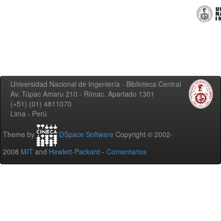
Universidad Nacional de Ingeniería - Biblioteca Central
Av. Túpac Amaru 210 - Rímac. Apartado 1301
(+51) (01) 4811070
Lima - Perú
Theme by
DSpace Software
Copyright © 2002-
2008
MIT
and
Hewlett-Packard
-
Comentarios