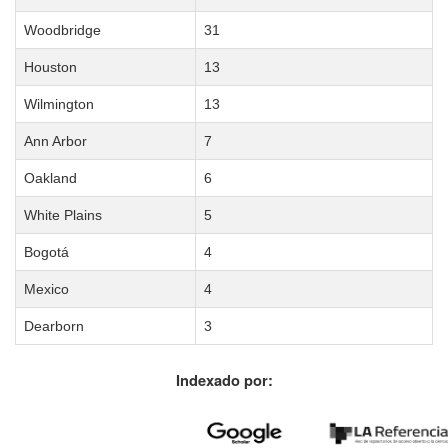
Woodbridge
31
Houston
13
Wilmington
13
Ann Arbor
7
Oakland
6
White Plains
5
Bogotá
4
Mexico
4
Dearborn
3
Indexado por: