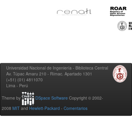
Universidad Nacional de Ingeniería - Biblioteca Central
Av. Túpac Amaru 210 - Rímac. Apartado 1301
(+51) (01) 4811070
Lima - Perú
Theme by
DSpace Software
Copyright © 2002-
2008
MIT
and
Hewlett-Packard
-
Comentarios