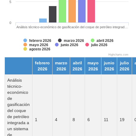
5
0
Análisis técnico-económico de gasificación del coque de petróleo integrad…
febrero 2026
marzo 2026
abril 2026
mayo 2026
junio 2026
julio 2026
agosto 2026
Highcharts.com
febrero
marzo
abril
mayo
junio
julio
2026
2026
2026
2026
2026
2026
Análisis
técnico-
económico
de
gasificación
del coque
de petróleo
1
4
8
6
11
19
integrada a
un sistema
de