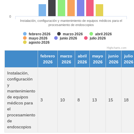
0
Instalación, configuración y mantenimiento de equipos médicos para el
procesamiento de endoscopios
febrero 2026
marzo 2026
abril 2026
mayo 2026
junio 2026
julio 2026
agosto 2026
Highcharts.com
febrero
marzo
abril
mayo
junio
julio
2026
2026
2026
2026
2026
2026
Instalación,
configuración
y
mantenimiento
de equipos
3
10
8
13
15
18
médicos para
el
procesamiento
de
endoscopios