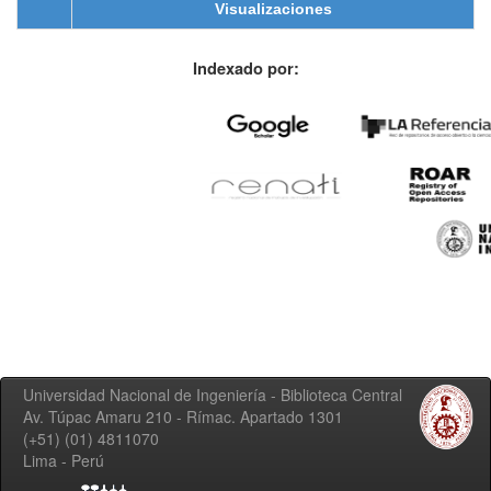
Visualizaciones
Indexado por:
Universidad Nacional de Ingeniería - Biblioteca Central
Av. Túpac Amaru 210 - Rímac. Apartado 1301
(+51) (01) 4811070
Lima - Perú