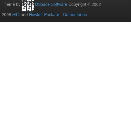
Theme by
DSpace Software
Copyright © 2002-
2008
MIT
and
Hewlett-Packard
-
Comentarios