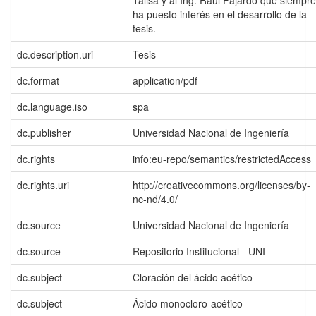
ha puesto interés en el desarrollo de la
tesis.
dc.description.uri
Tesis
dc.format
application/pdf
dc.language.iso
spa
dc.publisher
Universidad Nacional de Ingeniería
dc.rights
info:eu-repo/semantics/restrictedAccess
dc.rights.uri
http://creativecommons.org/licenses/by-
nc-nd/4.0/
dc.source
Universidad Nacional de Ingeniería
dc.source
Repositorio Institucional - UNI
dc.subject
Cloración del ácido acético
dc.subject
Ácido monocloro-acético