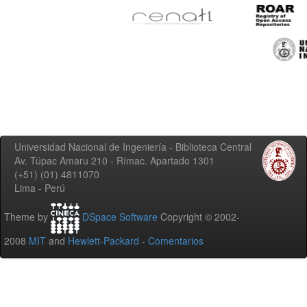
Universidad Nacional de Ingeniería - Biblioteca Central
Av. Túpac Amaru 210 - Rímac. Apartado 1301
(+51) (01) 4811070
Lima - Perú
Theme by
DSpace Software
Copyright © 2002-
2008
MIT
and
Hewlett-Packard
-
Comentarios