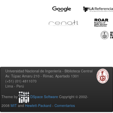
Universidad Nacional de Ingeniería - Biblioteca Central
Av. Túpac Amaru 210 - Rímac. Apartado 1301
(+51) (01) 4811070
Lima - Perú
Theme by
DSpace Software
Copyright © 2002-
2008
MIT
and
Hewlett-Packard
-
Comentarios