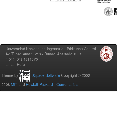
Universidad Nacional de Ingeniería - Biblioteca Central
Av. Túpac Amaru 210 - Rímac. Apartado 1301
(+51) (01) 4811070
Lima - Perú
Theme by
DSpace Software
Copyright © 2002-
2008
MIT
and
Hewlett-Packard
-
Comentarios