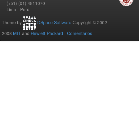
(+51) (01) 4811070
Lima - Perú
Theme by
DSpace Software
Copyright © 2002-
2008
MIT
and
Hewlett-Packard
-
Comentarios