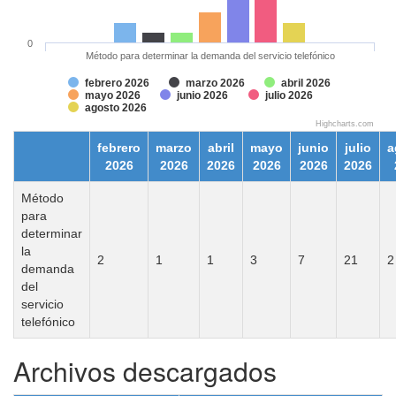
0
Método para determinar la demanda del servicio telefónico
febrero 2026
marzo 2026
abril 2026
mayo 2026
junio 2026
julio 2026
agosto 2026
Highcharts.com
febrero
marzo
abril
mayo
junio
julio
a
2026
2026
2026
2026
2026
2026
Método
para
determinar
la
2
1
1
3
7
21
2
demanda
del
servicio
telefónico
Archivos descargados