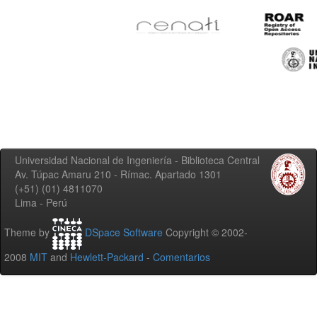
Universidad Nacional de Ingeniería - Biblioteca Central
Av. Túpac Amaru 210 - Rímac. Apartado 1301
(+51) (01) 4811070
Lima - Perú
Theme by
DSpace Software
Copyright © 2002-
2008
MIT
and
Hewlett-Packard
-
Comentarios