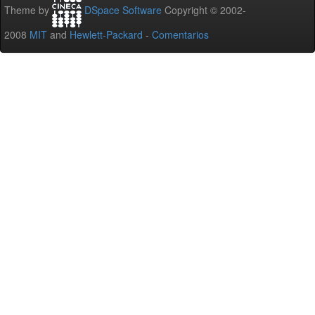
Theme by
DSpace Software
Copyright © 2002-
2008
MIT
and
Hewlett-Packard
-
Comentarios