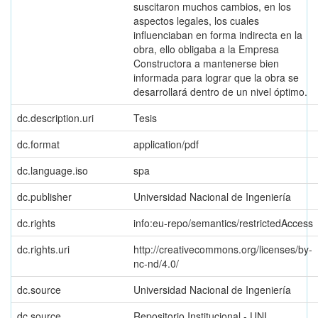
suscitaron muchos cambios, en los
aspectos legales, los cuales
influenciaban en forma indirecta en la
obra, ello obligaba a la Empresa
Constructora a mantenerse bien
informada para lograr que la obra se
desarrollará dentro de un nivel óptimo.
dc.description.uri
Tesis
dc.format
application/pdf
dc.language.iso
spa
dc.publisher
Universidad Nacional de Ingeniería
dc.rights
info:eu-repo/semantics/restrictedAccess
dc.rights.uri
http://creativecommons.org/licenses/by-
nc-nd/4.0/
dc.source
Universidad Nacional de Ingeniería
dc.source
Repositorio Institucional - UNI