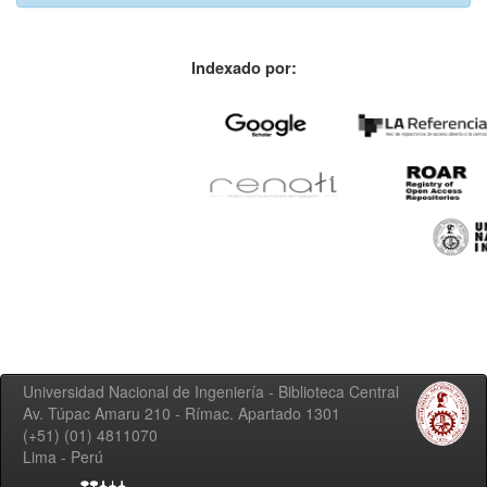
Indexado por:
Universidad Nacional de Ingeniería - Biblioteca Central
Av. Túpac Amaru 210 - Rímac. Apartado 1301
(+51) (01) 4811070
Lima - Perú