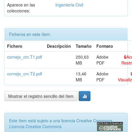
Aparece en las
Ingeniería Civil
colecciones:
Ficheros en este ítem:
Fichero
Descripción
Tamaño
Formato
cornejo_cm.T1.pdf
250,63
Adobe
Ac
MB
PDF
Restr
cornejo_cm.T2.pdf
13,46
Adobe
MB
PDF
Visualiz
Mostrar el registro sencillo del ítem
Este ítem está sujeto a una licencia Creative Commons
Licencia Creative Commons