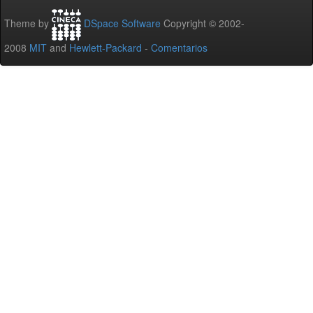
Theme by
DSpace Software
Copyright © 2002-
2008
MIT
and
Hewlett-Packard
-
Comentarios