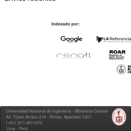
Indexado por:
Universidad Nacional de Ingeniería - Biblioteca Central
Av. Túpac Amaru 210 - Rímac. Apartado 1301
(+51) (01) 4811070
Lima - Perú