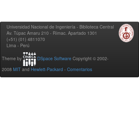
Universidad Nacional de Ingeniería - Biblioteca Central
Av. Túpac Amaru 210 - Rímac. Apartado 1301
(+51) (01) 4811070
Lima - Perú
Theme by
DSpace Software
Copyright © 2002-
2008
MIT
and
Hewlett-Packard
-
Comentarios