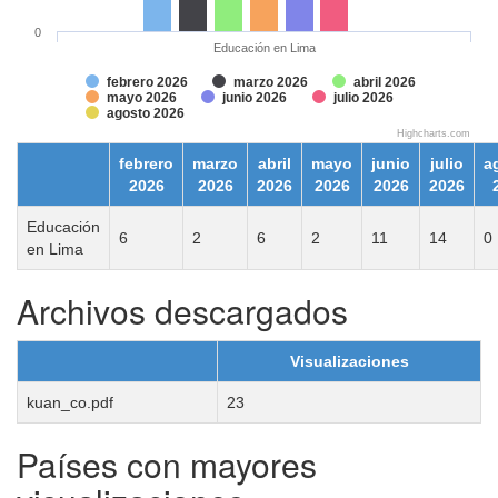
0
Educación en Lima
febrero 2026
marzo 2026
abril 2026
mayo 2026
junio 2026
julio 2026
agosto 2026
Highcharts.com
febrero
marzo
abril
mayo
junio
julio
a
2026
2026
2026
2026
2026
2026
Educación
6
2
6
2
11
14
0
en Lima
Archivos descargados
Visualizaciones
kuan_co.pdf
23
Países con mayores