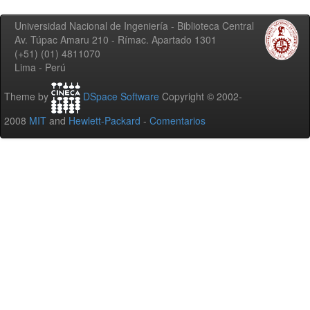
Universidad Nacional de Ingeniería - Biblioteca Central
Av. Túpac Amaru 210 - Rímac. Apartado 1301
(+51) (01) 4811070
Lima - Perú
Theme by
DSpace Software
Copyright © 2002-
2008
MIT
and
Hewlett-Packard
-
Comentarios