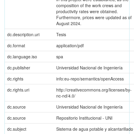
composition of the work crews and
productivity rates were obtained.
Furthermore, prices were updated as of
August 2024.
dc.description.uri
Tesis
dc.format
application/pdf
dc.language.iso
spa
dc.publisher
Universidad Nacional de Ingeniería
dc.rights
info:eu-repo/semantics/openAccess
dc.rights.uri
http://creativecommons.org/licenses/by-
nc-nd/4.0/
dc.source
Universidad Nacional de Ingeniería
dc.source
Repositorio Institucional - UNI
dc.subject
Sistema de agua potable y alcantarillado