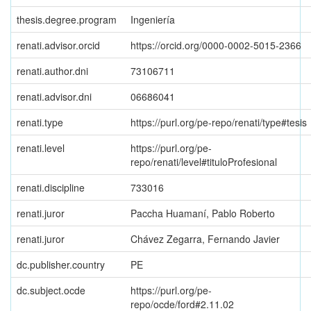
thesis.degree.program
Ingeniería
renati.advisor.orcid
https://orcid.org/0000-0002-5015-2366
renati.author.dni
73106711
renati.advisor.dni
06686041
renati.type
https://purl.org/pe-repo/renati/type#tesis
renati.level
https://purl.org/pe-
repo/renati/level#tituloProfesional
renati.discipline
733016
renati.juror
Paccha Huamaní, Pablo Roberto
renati.juror
Chávez Zegarra, Fernando Javier
dc.publisher.country
PE
dc.subject.ocde
https://purl.org/pe-
repo/ocde/ford#2.11.02