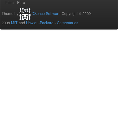
Lima - Perú
Theme by
DSpace Software
Copyright © 2002-
2008
MIT
and
Hewlett-Packard
-
Comentarios