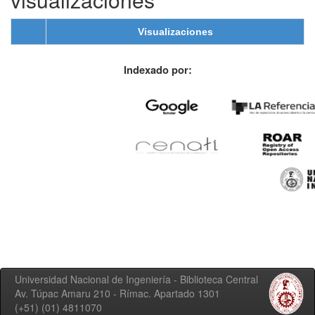
Visualizaciones
Indexado por:
Universidad Nacional de Ingeniería - Biblioteca Central
Av. Túpac Amaru 210 - Rímac. Apartado 1301
(+51) (01) 4811070