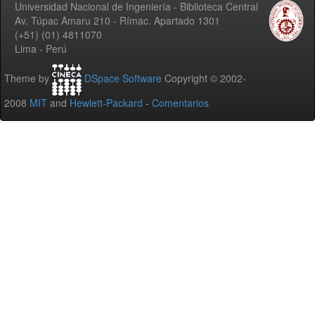
Universidad Nacional de Ingeniería - Biblioteca Central
Av. Túpac Amaru 210 - Rímac. Apartado 1301
(+51) (01) 4811070
Lima - Perú
Theme by
DSpace Software
Copyright © 2002-
2008
MIT
and
Hewlett-Packard
-
Comentarios