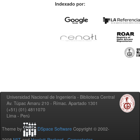
Indexado por:
Universidad Nacional de Ingeniería - Biblioteca Central
Av. Túpac Amaru 210 - Rímac. Apartado 1301
(+51) (01) 4811070
Lima - Perú
Theme by
DSpace Software
Copyright © 2002-
2008
MIT
and
Hewlett-Packard
-
Comentarios