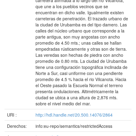
carretera afirmada a lo largo del río Vilcanota,
que une a los pueblos vecinos que se
encuentran en dicho valle. Igualmente existen
carreteras de penetración. El trazado urbano de
la ciudad de Urubamba es del tipo damero. Las
calles del núcleo urbano que corresponde a la
parte antigua, son muy angostas con ancho
promedio de 4.50 mts.; unas calles se hallan
empedradas rústicamente y otras son de tierra.
Las veredas son hechas de piedra con ancho
promedio de 0.80 mts. La ciudad de Urubamba
tiene una configuración topográfica inclinada de
Norte a Sur, casi uniforme con una pendiente
promedio de 4.5 % hacia el rio Vilcanota. Hacia
el Oeste pasado la Escuela Normal el terreno
presenta ondulaciones. Altimétricamente la
ciudad se ubica a una altura de 2,876 mts.
sobre el nivel medio del mar.
URI :
http://hdl.handle.net/20.500.14076/2864
Derechos:
info:eu-repo/semantics/restrictedAccess