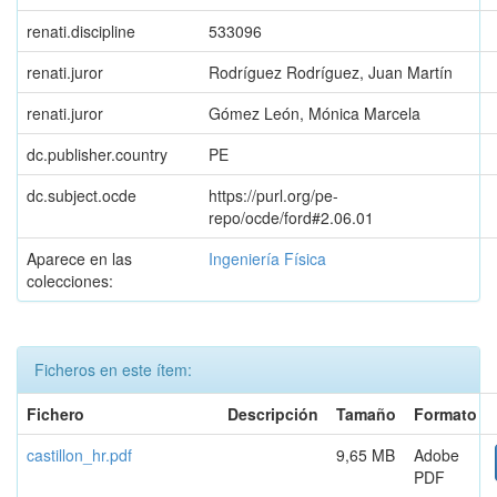
renati.discipline
533096
renati.juror
Rodríguez Rodríguez, Juan Martín
renati.juror
Gómez León, Mónica Marcela
dc.publisher.country
PE
dc.subject.ocde
https://purl.org/pe-
repo/ocde/ford#2.06.01
Aparece en las
Ingeniería Física
colecciones:
Ficheros en este ítem:
Fichero
Descripción
Tamaño
Formato
castillon_hr.pdf
9,65 MB
Adobe
PDF