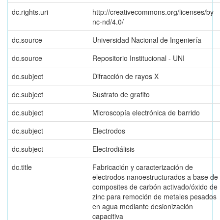
dc.rights.uri
http://creativecommons.org/licenses/by-
nc-nd/4.0/
dc.source
Universidad Nacional de Ingeniería
dc.source
Repositorio Institucional - UNI
dc.subject
Difracción de rayos X
dc.subject
Sustrato de grafito
dc.subject
Microscopía electrónica de barrido
dc.subject
Electrodos
dc.subject
Electrodiálisis
dc.title
Fabricación y caracterización de
electrodos nanoestructurados a base de
composites de carbón activado/óxido de
zinc para remoción de metales pesados
en agua mediante desionización
capacitiva