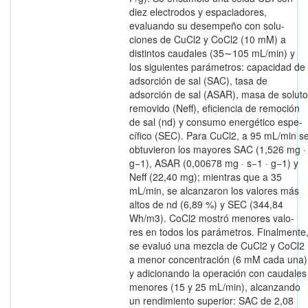
diez electrodos y espaciadores,
evaluando su desempeño con solu-
ciones de CuCl2 y CoCl2 (10 mM) a
distintos caudales (35∼105 mL/min) y
los siguientes parámetros: capacidad de
adsorción de sal (SAC), tasa de
adsorción de sal (ASAR), masa de soluto
removido (Neff), eficiencia de remoción
de sal (nd) y consumo energético espe-
cífico (SEC). Para CuCl2, a 95 mL/min s
obtuvieron los mayores SAC (1,526 mg ·
g−1), ASAR (0,00678 mg · s−1 · g−1) y
Neff (22,40 mg); mientras que a 35
mL/min, se alcanzaron los valores más
altos de nd (6,89 %) y SEC (344,84
Wh/m3). CoCl2 mostró menores valo-
res en todos los parámetros. Finalmente
se evaluó una mezcla de CuCl2 y CoCl2
a menor concentración (6 mM cada una)
y adicionando la operación con caudales
menores (15 y 25 mL/min), alcanzando
un rendimiento superior: SAC de 2,08