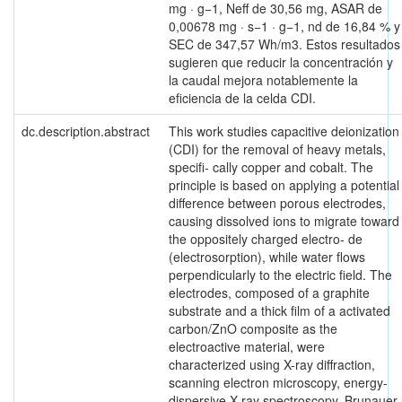
mg · g−1, Neff de 30,56 mg, ASAR de
0,00678 mg · s−1 · g−1, nd de 16,84 % y
SEC de 347,57 Wh/m3. Estos resultados
sugieren que reducir la concentración y
la caudal mejora notablemente la
eficiencia de la celda CDI.
dc.description.abstract
This work studies capacitive deionization
(CDI) for the removal of heavy metals,
specifi- cally copper and cobalt. The
principle is based on applying a potential
difference between porous electrodes,
causing dissolved ions to migrate toward
the oppositely charged electro- de
(electrosorption), while water flows
perpendicularly to the electric field. The
electrodes, composed of a graphite
substrate and a thick film of a activated
carbon/ZnO composite as the
electroactive material, were
characterized using X-ray diffraction,
scanning electron microscopy, energy-
dispersive X-ray spectroscopy, Brunauer-