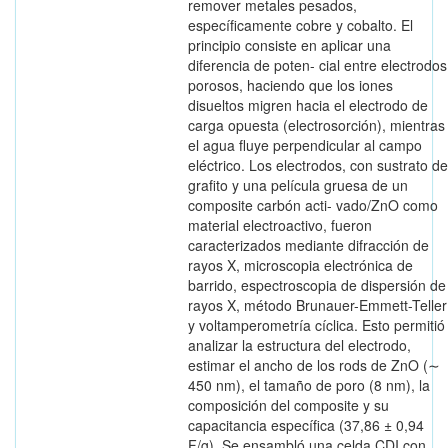
remover metales pesados,
específicamente cobre y cobalto. El
principio consiste en aplicar una
diferencia de poten- cial entre electrodos
porosos, haciendo que los iones
disueltos migren hacia el electrodo de
carga opuesta (electrosorción), mientras
el agua fluye perpendicular al campo
eléctrico. Los electrodos, con sustrato de
grafito y una película gruesa de un
composite carbón acti- vado/ZnO como
material electroactivo, fueron
caracterizados mediante difracción de
rayos X, microscopia electrónica de
barrido, espectroscopia de dispersión de
rayos X, método Brunauer-Emmett-Teller
y voltamperometría cíclica. Esto permitió
analizar la estructura del electrodo,
estimar el ancho de los rods de ZnO (∼
450 nm), el tamaño de poro (8 nm), la
composición del composite y su
capacitancia específica (37,86 ± 0,94
F/g). Se ensambló una celda CDI con