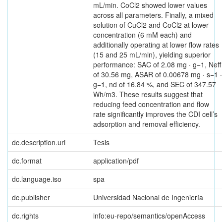
mL/min. CoCl2 showed lower values
across all parameters. Finally, a mixed
solution of CuCl2 and CoCl2 at lower
concentration (6 mM each) and
additionally operating at lower flow rates
(15 and 25 mL/min), yielding superior
performance: SAC of 2.08 mg · g−1, Neff
of 30.56 mg, ASAR of 0.00678 mg · s−1 ·
g−1, nd of 16.84 %, and SEC of 347.57
Wh/m3. These results suggest that
reducing feed concentration and flow
rate significantly improves the CDI cell’s
adsorption and removal efficiency.
dc.description.uri
Tesis
dc.format
application/pdf
dc.language.iso
spa
dc.publisher
Universidad Nacional de Ingeniería
dc.rights
info:eu-repo/semantics/openAccess