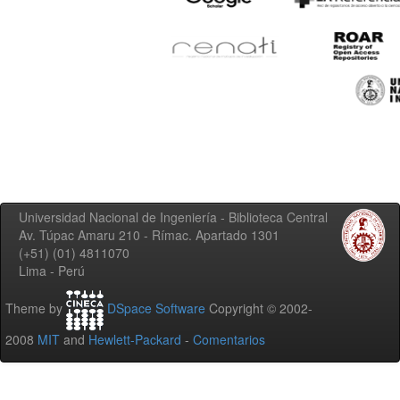
Universidad Nacional de Ingeniería - Biblioteca Central
Av. Túpac Amaru 210 - Rímac. Apartado 1301
(+51) (01) 4811070
Lima - Perú
Theme by
DSpace Software
Copyright © 2002-
2008
MIT
and
Hewlett-Packard
-
Comentarios