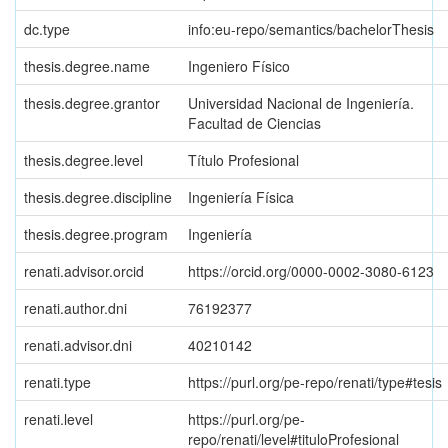
dc.type
info:eu-repo/semantics/bachelorThesis
thesis.degree.name
Ingeniero Físico
thesis.degree.grantor
Universidad Nacional de Ingeniería.
Facultad de Ciencias
thesis.degree.level
Título Profesional
thesis.degree.discipline
Ingeniería Física
thesis.degree.program
Ingeniería
renati.advisor.orcid
https://orcid.org/0000-0002-3080-6123
renati.author.dni
76192377
renati.advisor.dni
40210142
renati.type
https://purl.org/pe-repo/renati/type#tesis
renati.level
https://purl.org/pe-
repo/renati/level#tituloProfesional