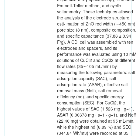
Emmett-Teller method, and cyclic
voltammetry. These techniques allowed
the analysis of the electrode structure,
esti- mation of ZnO rod width (∼450 nm)
pore size (8 nm), composite composition
and specific capacitance (37.86 ± 0.94
F/g). A CDI cell was assembled with ten
electrodes and spacers, and its
performance was evaluated using 10 m
solutions of CuCl2 and CoCl2 at different
flow rates (35∼105 mL/min) by
measuring the following parameters: salt
adsorption capacity (SAC), salt
adsorption rate (ASAR), effective salt
removal mass (Neff), salt removal
efficiency (nd), and specific energy
consumption (SEC). For CuCl2, the
highest values of SAC (1.526 mg · g−1),
ASAR (0.00678 mg · s−1 · g−1), and Neff
(22.40 mg) were obtained at 95 mL/min,
while the highest nd (6.89 %) and SEC
(344.84 Wh/m3) were recorded at 35