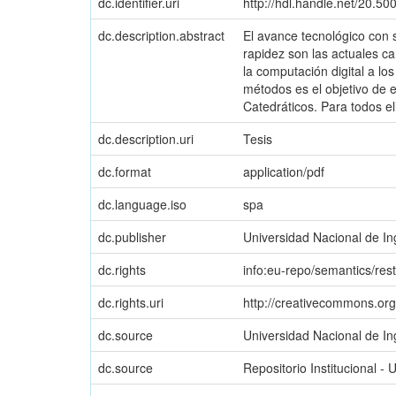
dc.identifier.uri
http://hdl.handle.net/20.5
dc.description.abstract
El avance tecnológico con 
rapidez son las actuales ca
la computación digital a los
métodos es el objetivo de e
Catedráticos. Para todos el
dc.description.uri
Tesis
dc.format
application/pdf
dc.language.iso
spa
dc.publisher
Universidad Nacional de In
dc.rights
info:eu-repo/semantics/res
dc.rights.uri
http://creativecommons.org
dc.source
Universidad Nacional de In
dc.source
Repositorio Institucional - 