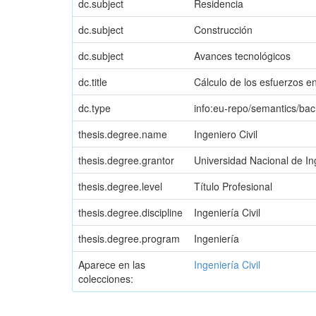
dc.subject
Residencia
dc.subject
Construcción
dc.subject
Avances tecnológicos
dc.title
Cálculo de los esfuerzos en
dc.type
info:eu-repo/semantics/bac
thesis.degree.name
Ingeniero Civil
thesis.degree.grantor
Universidad Nacional de Ing
thesis.degree.level
Título Profesional
thesis.degree.discipline
Ingeniería Civil
thesis.degree.program
Ingeniería
Aparece en las
Ingeniería Civil
colecciones: