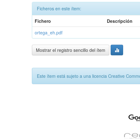
Ficheros en este ítem:
Fichero
Descripción
ortega_eh.pdf
Mostrar el registro sencillo del ítem
Este ítem está sujeto a una licencia Creative Com