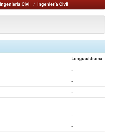
Ingenieria Civil
Ingeniería Civil
Lengua/Idioma
-
-
-
-
-
-