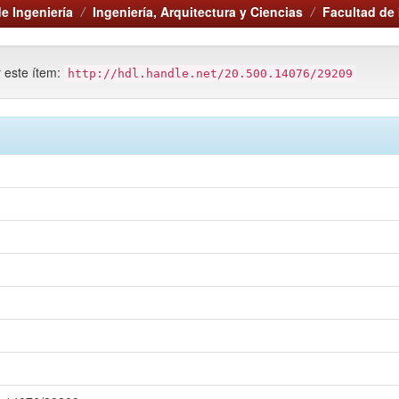
e Ingeniería
Ingeniería, Arquitectura y Ciencias
Facultad de 
r este ítem:
http://hdl.handle.net/20.500.14076/29209