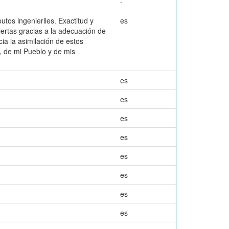
-
tos ingenieriles. Exactitud y
es
iertas gracias a la adecuación de
cia la asimilación de estos
s, de mi Pueblo y de mis
es
es
es
es
es
es
es
es