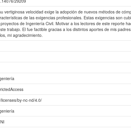
00.14076/29209
su vertiginosa velocidad exige la adopción de nuevos métodos de cómpu
racterísticas de las exigencias profesionales. Estas exigencias son cub
 proyectos de Ingeniería Civil. Motivar a los lectores de este reporte ha
ste trabajo. El fue factible gracias a los distintos aportes de mis padre
los, mi agradecimiento.
geniería
trictedAccess
/licenses/by-nc-nd/4.0/
geniería
UNI