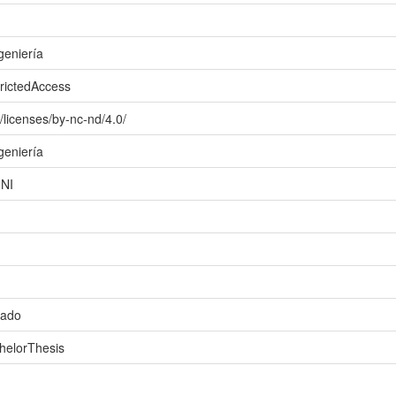
geniería
trictedAccess
/licenses/by-nc-nd/4.0/
geniería
UNI
mado
helorThesis