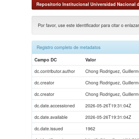
Repositorio Institucional Universidad Nacional d
Por favor, use este identificador para citar o enlaza
Registro completo de metadatos
Campo DC
Valor
dc.contributor.author
Chong Rodriguez, Guiller
dc.creator
Chong Rodriguez, Guiller
dc.creator
Chong Rodriguez, Guiller
dc.date.accessioned
2026-05-26T19:31:04Z
dc.date.available
2026-05-26T19:31:04Z
dc.date.issued
1962