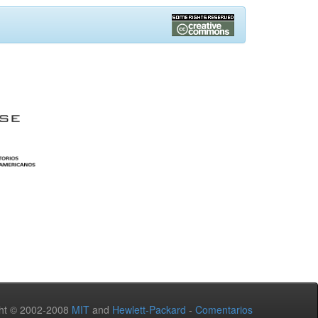
ht © 2002-2008
MIT
and
Hewlett-Packard
-
Comentarios