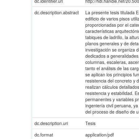
dc.identifier.uri
http://hdl.handle.net/20.5
dc.description.abstract
La presente tesis titulada 
edificio de varios pisos ut
proporcionadas por el cated
características arquitectón
tabiques de ladrillo, la al
planos generales y de detall
investigación se organiza d
dedicados a generalidades, 
columnas, escaleras, ascen
tanto el análisis de las ca
se aplican los principios 
resistencia del concreto y 
realizan cálculos detallado
resistencia y estabilidad.
permanentes y variables pre
ingeniería civil peruana, y
del proceso de diseño de u
dc.description.uri
Tesis
dc.format
application/pdf