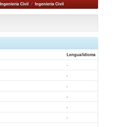
Ingenieria Civil
Ingeniería Civil
Lengua/Idioma
-
-
-
-
-
-