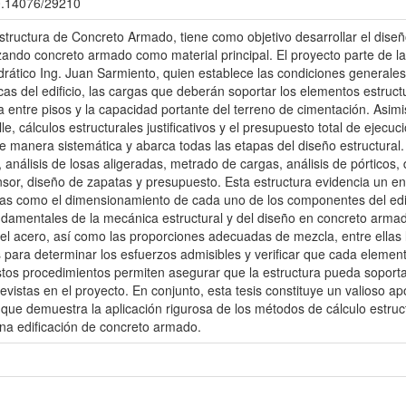
00.14076/29210
Estructura de Concreto Armado, tiene como objetivo desarrollar el dise
ilizando concreto armado como material principal. El proyecto parte de l
rático Ing. Juan Sarmiento, quien establece las condiciones generales
icas del edificio, las cargas que deberán soportar los elementos estruct
tura entre pisos y la capacidad portante del terreno de cimentación. Asi
e, cálculos estructurales justificativos y el presupuesto total de ejecuc
e manera sistemática y abarca todas las etapas del diseño estructural.
análisis de losas aligeradas, metrado de cargas, análisis de pórticos, d
sor, diseño de zapatas y presupuesto. Esta estructura evidencia un e
rgas como el dimensionamiento de cada uno de los componentes del edifi
fundamentales de la mecánica estructural y del diseño en concreto arma
del acero, así como las proporciones adecuadas de mezcla, entre ellas 
s para determinar los esfuerzos admisibles y verificar que cada elemen
 Estos procedimientos permiten asegurar que la estructura pueda sopor
vistas en el proyecto. En conjunto, esta tesis constituye un valioso a
a que demuestra la aplicación rigurosa de los métodos de cálculo estru
na edificación de concreto armado.