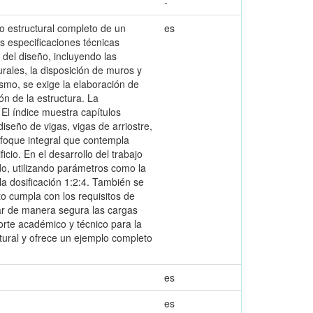
-
ño estructural completo de un
es
as especificaciones técnicas
 del diseño, incluyendo las
urales, la disposición de muros y
mismo, se exige la elaboración de
ión de la estructura. La
 El índice muestra capítulos
iseño de vigas, vigas de arriostre,
nfoque integral que contempla
cio. En el desarrollo del trabajo
do, utilizando parámetros como la
la dosificación 1:2:4. También se
to cumpla con los requisitos de
tar de manera segura las cargas
porte académico y técnico para la
ctural y ofrece un ejemplo completo
es
es