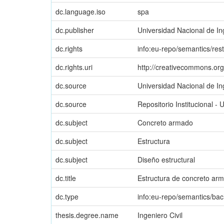
dc.language.iso
spa
dc.publisher
Universidad Nacional de In
dc.rights
info:eu-repo/semantics/res
dc.rights.uri
http://creativecommons.org
dc.source
Universidad Nacional de In
dc.source
Repositorio Institucional - 
dc.subject
Concreto armado
dc.subject
Estructura
dc.subject
Diseño estructural
dc.title
Estructura de concreto ar
dc.type
info:eu-repo/semantics/bac
thesis.degree.name
Ingeniero Civil