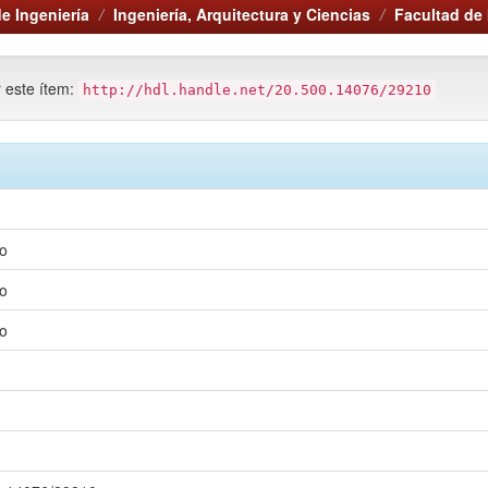
e Ingeniería
Ingeniería, Arquitectura y Ciencias
Facultad de 
r este ítem:
http://hdl.handle.net/20.500.14076/29210
mo
mo
mo