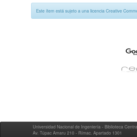
Este ítem está sujeto a una licencia Creative Com
Universidad Nacional de Ingeniería - Biblioteca Centra
Av. Túpac Amaru 210 - Rímac. Apartado 1301