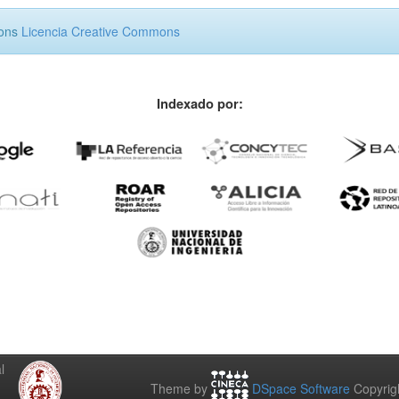
mons
Licencia Creative Commons
Indexado por:
l
Theme by
DSpace Software
Copyrig