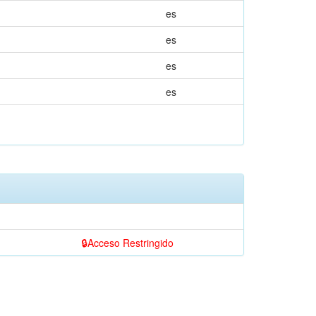
es
es
es
es
Acceso Restringido