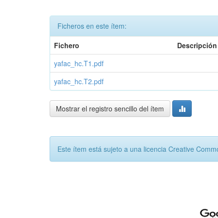
Ficheros en este ítem:
Fichero
Descripción
yafac_hc.T1.pdf
yafac_hc.T2.pdf
Mostrar el registro sencillo del ítem
Este ítem está sujeto a una licencia Creative Com