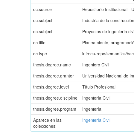
dc.source
Repositorio Institucional - 
dc.subject
Industria de la construcció
dc.subject
Proyectos de ingeniería civi
dc.title
Planeamiento, programació
dc.type
info:eu-repo/semantics/bac
thesis.degree.name
Ingeniero Civil
thesis.degree.grantor
Universidad Nacional de Ing
thesis.degree.level
Título Profesional
thesis.degree.discipline
Ingeniería Civil
thesis.degree.program
Ingeniería
Aparece en las
Ingeniería Civil
colecciones: