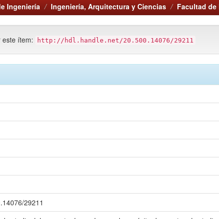
e Ingeniería
Ingeniería, Arquitectura y Ciencias
Facultad de 
r este ítem:
http://hdl.handle.net/20.500.14076/29211
00.14076/29211