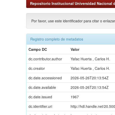
Repositorio Institucional Universidad Nacional d
Por favor, use este identificador para citar o enlaza
Registro completo de metadatos
Campo DC
Valor
dc.contributor.author
Yafac Huerta , Carlos H.
dc.creator
Yafac Huerta , Carlos H.
dc.date.accessioned
2026-05-26T20:13:54Z
dc.date.available
2026-05-26T20:13:54Z
dc.date.issued
1967
dc.identifier.uri
http://hdl.handle.net/20.5