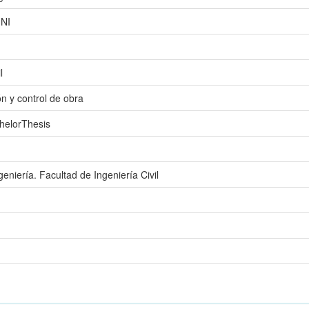
UNI
n
l
n y control de obra
helorThesis
eniería. Facultad de Ingeniería Civil