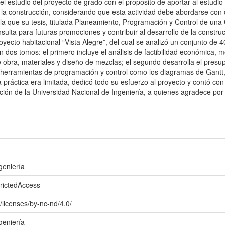
el estudio del proyecto de grado con el propósito de aportar al estudio
 la construcción, considerando que esta actividad debe abordarse con cri
a que su tesis, titulada Planeamiento, Programación y Control de una O
sulta para futuras promociones y contribuir al desarrollo de la construc
yecto habitacional “Vista Alegre”, del cual se analizó un conjunto de 40
n dos tomos: el primero incluye el análisis de factibilidad económica, m
obra, materiales y diseño de mezclas; el segundo desarrolla el presupu
e herramientas de programación y control como los diagramas de Gant
práctica era limitada, dedicó todo su esfuerzo al proyecto y contó con 
ión de la Universidad Nacional de Ingeniería, a quienes agradece po
geniería
trictedAccess
/licenses/by-nc-nd/4.0/
geniería