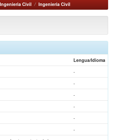
Ingenieria Civil
Ingeniería Civil
Lengua/Idioma
-
-
-
-
-
-