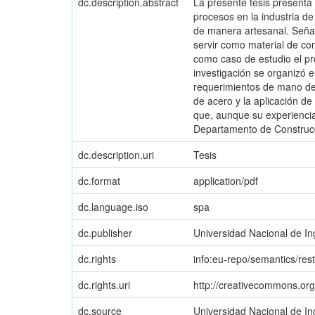
dc.description.abstract
La presente tesis presenta 
procesos en la industria de
de manera artesanal. Señal
servir como material de con
como caso de estudio el pro
investigación se organizó e
requerimientos de mano de 
de acero y la aplicación d
que, aunque su experiencia 
Departamento de Construcc
dc.description.uri
Tesis
dc.format
application/pdf
dc.language.iso
spa
dc.publisher
Universidad Nacional de In
dc.rights
info:eu-repo/semantics/res
dc.rights.uri
http://creativecommons.org
dc.source
Universidad Nacional de In