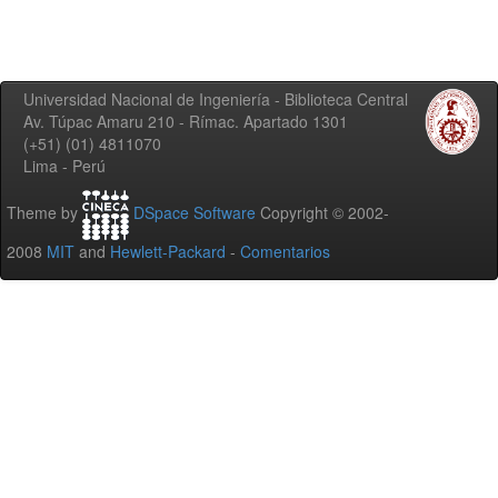
Universidad Nacional de Ingeniería - Biblioteca Central
Av. Túpac Amaru 210 - Rímac. Apartado 1301
(+51) (01) 4811070
Lima - Perú
Theme by
DSpace Software
Copyright © 2002-
2008
MIT
and
Hewlett-Packard
-
Comentarios