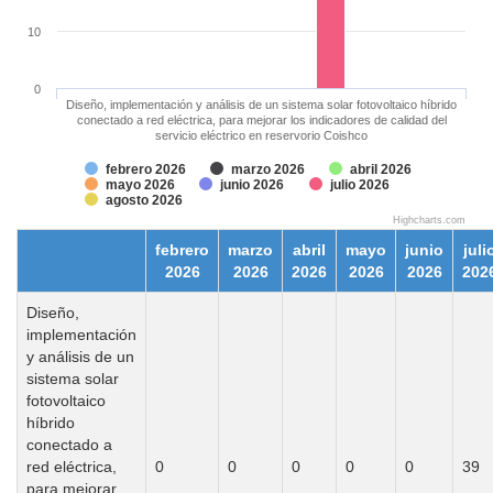
10
0
Diseño, implementación y análisis de un sistema solar fotovoltaico híbrido
conectado a red eléctrica, para mejorar los indicadores de calidad del
servicio eléctrico en reservorio Coishco
febrero 2026
marzo 2026
abril 2026
mayo 2026
junio 2026
julio 2026
agosto 2026
Highcharts.com
febrero
marzo
abril
mayo
junio
juli
2026
2026
2026
2026
2026
202
Diseño,
implementación
y análisis de un
sistema solar
fotovoltaico
híbrido
conectado a
red eléctrica,
0
0
0
0
0
39
para mejorar