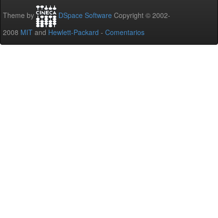
Theme by
DSpace Software
Copyright © 2002-
2008
MIT
and
Hewlett-Packard
-
Comentarios