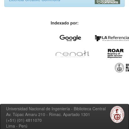
Indexado por:
Universidad Nacional de Ingeniería - Biblioteca Central
Av. Túpac Amaru 210 - Rímac. Apartado 1301
(+51) (01) 4811070
Lima - Perú