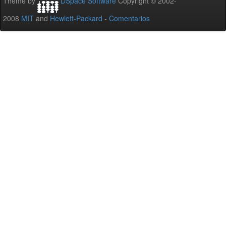
Theme by
DSpace Software
Copyright © 2002-
2008
MIT
and
Hewlett-Packard
-
Comentarios