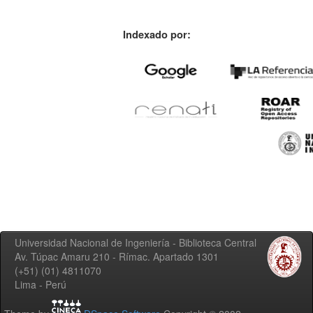
Indexado por:
Universidad Nacional de Ingeniería - Biblioteca Central
Av. Túpac Amaru 210 - Rímac. Apartado 1301
(+51) (01) 4811070
Lima - Perú