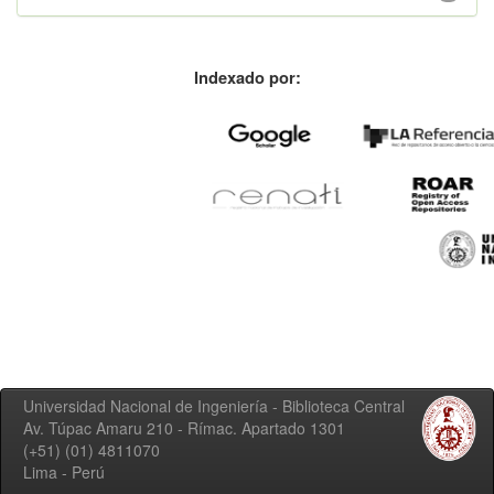
Indexado por:
Universidad Nacional de Ingeniería - Biblioteca Central
Av. Túpac Amaru 210 - Rímac. Apartado 1301
(+51) (01) 4811070
Lima - Perú