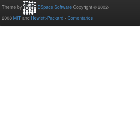
Theme by
DSpace Software
Copyright © 2002-
2008
MIT
and
Hewlett-Packard
-
Comentarios