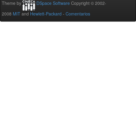
Theme by
DSpace Software
Copyright © 2002-
2008
MIT
and
Hewlett-Packard
-
Comentarios