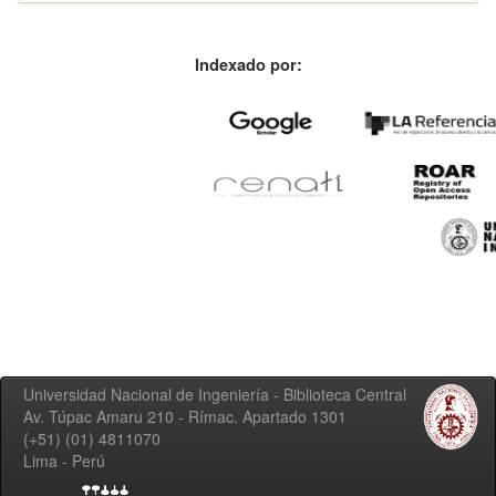
Indexado por:
Universidad Nacional de Ingeniería - Biblioteca Central
Av. Túpac Amaru 210 - Rímac. Apartado 1301
(+51) (01) 4811070
Lima - Perú