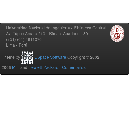
Universidad Nacional de Ingeniería - Biblioteca Central
Av. Túpac Amaru 210 - Rímac. Apartado 1301
(+51) (01) 4811070
Lima - Perú
Theme by
DSpace Software
Copyright © 2002-
2008
MIT
and
Hewlett-Packard
-
Comentarios