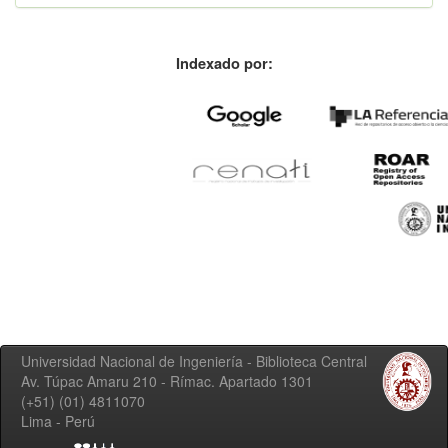
Indexado por:
Universidad Nacional de Ingeniería - Biblioteca Central
Av. Túpac Amaru 210 - Rímac. Apartado 1301
(+51) (01) 4811070
Lima - Perú