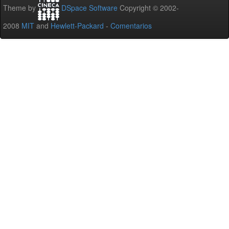
Theme by
DSpace Software
Copyright © 2002-
2008
MIT
and
Hewlett-Packard
-
Comentarios