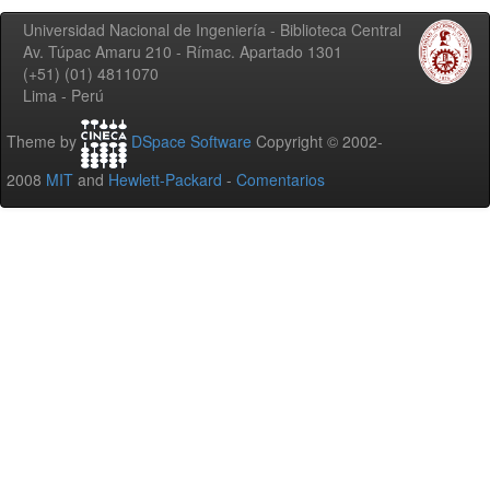
Universidad Nacional de Ingeniería - Biblioteca Central
Av. Túpac Amaru 210 - Rímac. Apartado 1301
(+51) (01) 4811070
Lima - Perú
Theme by
DSpace Software
Copyright © 2002-
2008
MIT
and
Hewlett-Packard
-
Comentarios