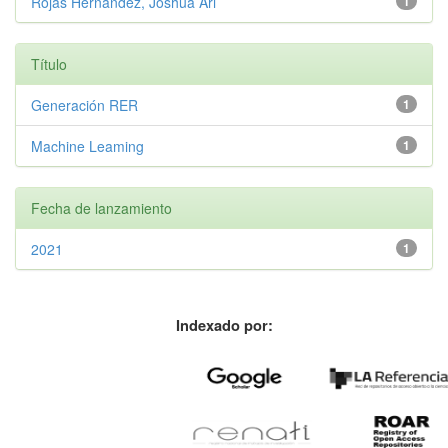
Rojas Hernandez, Joshua Ari
1
Título
Generación RER
1
Machine Leaming
1
Fecha de lanzamiento
2021
1
Indexado por: