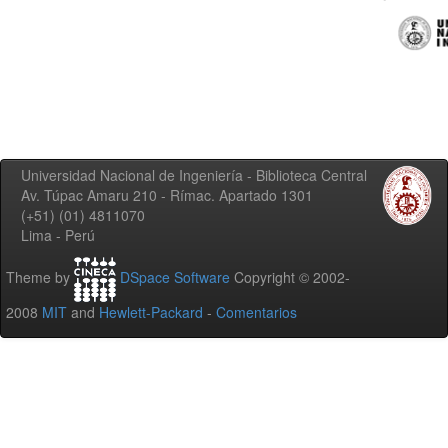
Universidad Nacional de Ingeniería - Biblioteca Central
Av. Túpac Amaru 210 - Rímac. Apartado 1301
(+51) (01) 4811070
Lima - Perú
Theme by
DSpace Software
Copyright © 2002-
2008
MIT
and
Hewlett-Packard
-
Comentarios