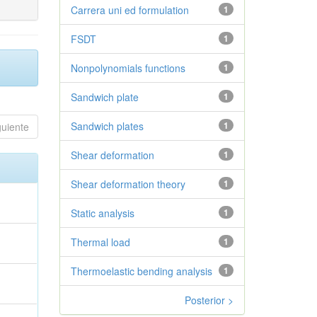
Carrera uni ed formulation
1
FSDT
1
Nonpolynomials functions
1
Sandwich plate
1
Sandwich plates
1
guiente
Shear deformation
1
Shear deformation theory
1
Static analysis
1
Thermal load
1
Thermoelastic bending analysis
1
Posterior >