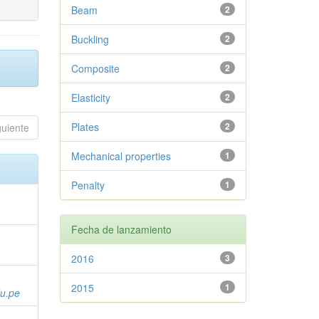
Beam
2
Buckling
2
Composite
2
Elasticity
2
Plates
2
guiente
Mechanical properties
1
Penalty
1
Fecha de lanzamiento
2016
3
2015
1
du.pe