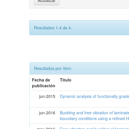
Resultados 1-4 de 4.
Resultados por ítem:
Fecha de
Título
publicación
jun-2015
Dynamic analysis of functionally grad
jun-2016
Buckling and free vibration of laminat
boundary conditions using a refined
may-2016
Free vibration and buckling of lamina