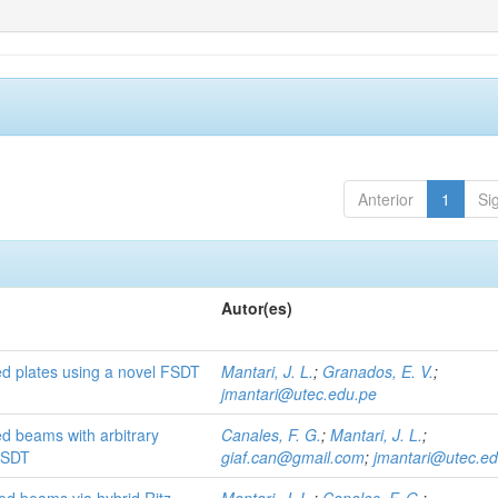
Anterior
1
Si
Autor(es)
ed plates using a novel FSDT
Mantari, J. L.
;
Granados, E. V.
;
jmantari@utec.edu.pe
ed beams with arbitrary
Canales, F. G.
;
Mantari, J. L.
;
 HSDT
giaf.can@gmail.com
;
jmantari@utec.e
ted beams via hybrid Ritz
Mantari, J. L.
;
Canales, F. G.
;