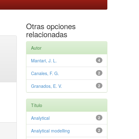
Otras opciones
relacionadas
Autor
Mantari, J. L.
4
Canales, F. G.
2
Granados, E. V.
2
Título
Analytical
2
Analytical modelling
2