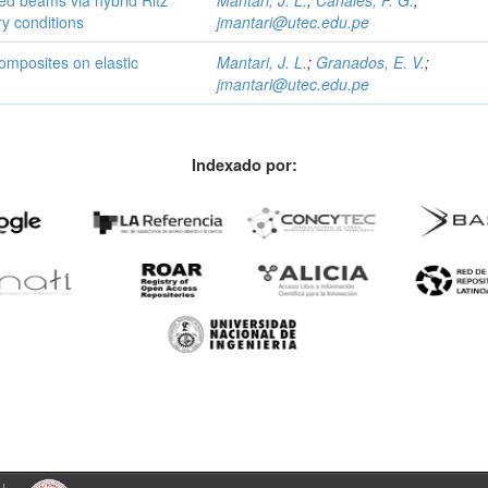
ry conditions
jmantari@utec.edu.pe
omposites on elastic
Mantari, J. L.
;
Granados, E. V.
;
jmantari@utec.edu.pe
Indexado por: