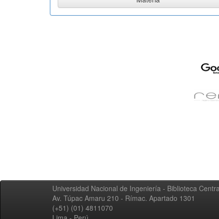
Universidad Nacional de Ingeniería - Biblioteca Centra
Av. Túpac Amaru 210 - Rímac. Apartado 1301
(+51) (01) 4811070
Lima - Perú