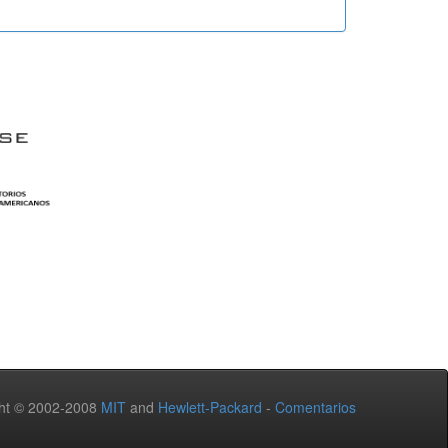
ht © 2002-2008
MIT
and
Hewlett-Packard
-
Comentarios