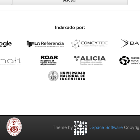
Indexado por:
l
Theme by
DSpace Software
Copyrig