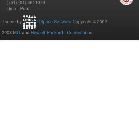
(+51) (01) 4811070
Lima - Perú
Theme by
DSpace Software
Copyright © 2002-
2008
MIT
and
Hewlett-Packard
-
Comentarios