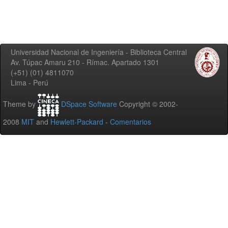
Universidad Nacional de Ingeniería - Biblioteca Central
Av. Túpac Amaru 210 - Rímac. Apartado 1301
(+51) (01) 4811070
Lima - Perú
Theme by
DSpace Software
Copyright © 2002-
2008
MIT
and
Hewlett-Packard
-
Comentarios