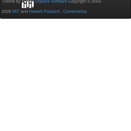
Theme by
DSpace Software
Copyright © 2002-
2008
MIT
and
Hewlett-Packard
-
Comentarios