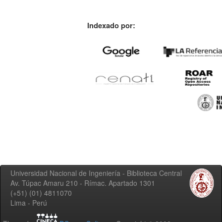
Indexado por:
Universidad Nacional de Ingeniería - Biblioteca Central
Av. Túpac Amaru 210 - Rímac. Apartado 1301
(+51) (01) 4811070
Lima - Perú