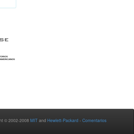
ht © 2002-2008
MIT
and
Hewlett-Packard
-
Comentarios