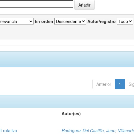
En orden
Autor/registro
Anterior
1
Si
Autor(es)
t rotativo
Rodríguez Del Castillo, Juan
;
Villacort