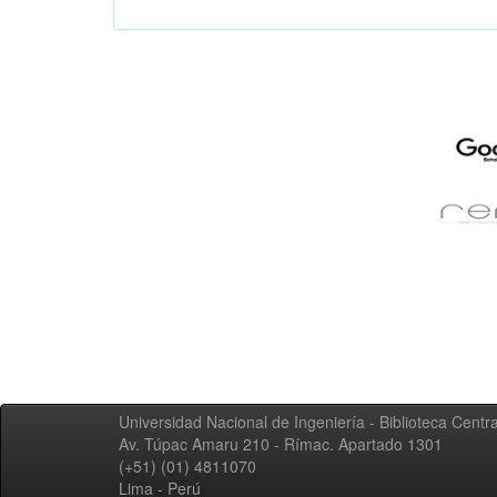
Universidad Nacional de Ingeniería - Biblioteca Centra
Av. Túpac Amaru 210 - Rímac. Apartado 1301
(+51) (01) 4811070
Lima - Perú