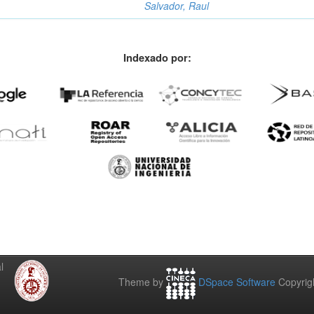
Salvador, Raul
Indexado por:
l
Theme by
DSpace Software
Copyrig