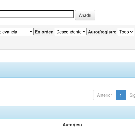
En orden
Autor/registro
Anterior
1
Si
Autor(es)