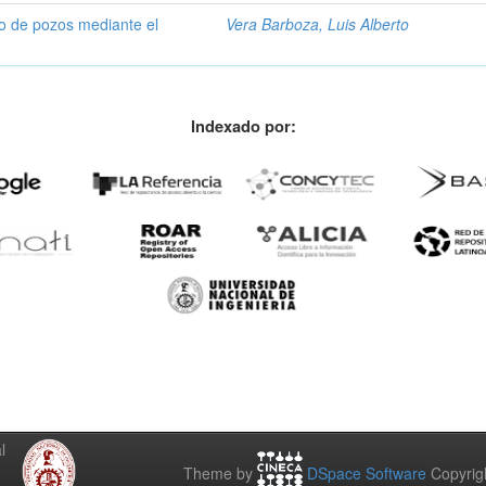
o de pozos mediante el
Vera Barboza, Luis Alberto
Indexado por:
l
Theme by
DSpace Software
Copyrig