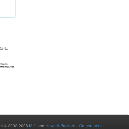
ht © 2002-2008
MIT
and
Hewlett-Packard
-
Comentarios