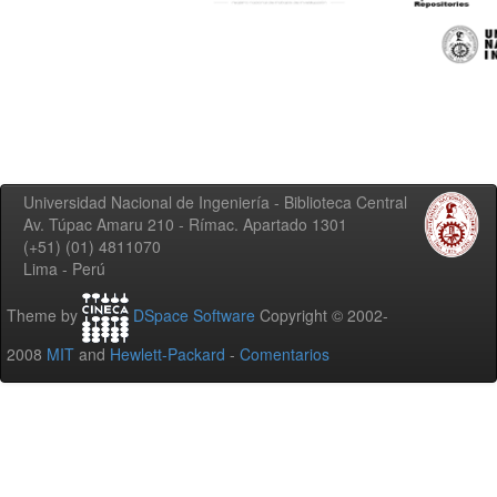
Universidad Nacional de Ingeniería - Biblioteca Central
Av. Túpac Amaru 210 - Rímac. Apartado 1301
(+51) (01) 4811070
Lima - Perú
Theme by
DSpace Software
Copyright © 2002-
2008
MIT
and
Hewlett-Packard
-
Comentarios