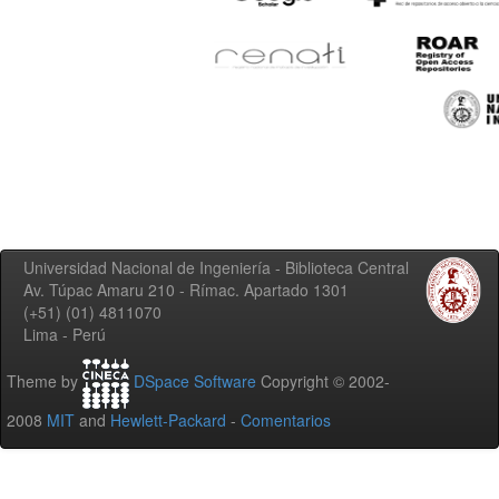
Universidad Nacional de Ingeniería - Biblioteca Central
Av. Túpac Amaru 210 - Rímac. Apartado 1301
(+51) (01) 4811070
Lima - Perú
Theme by
DSpace Software
Copyright © 2002-
2008
MIT
and
Hewlett-Packard
-
Comentarios