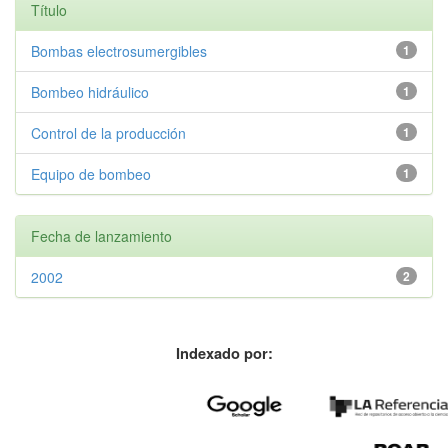
Título
Bombas electrosumergibles
1
Bombeo hidráulico
1
Control de la producción
1
Equipo de bombeo
1
Fecha de lanzamiento
2002
2
Indexado por: