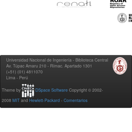
Universidad Nacional de Ingeniería - Biblioteca Central
Av. Túpac Amaru 210 - Rímac. Apartado 1301
(+51) (01) 4811070
Lima - Perú
Theme by
DSpace Software
Copyright © 2002-
2008
MIT
and
Hewlett-Packard
-
Comentarios