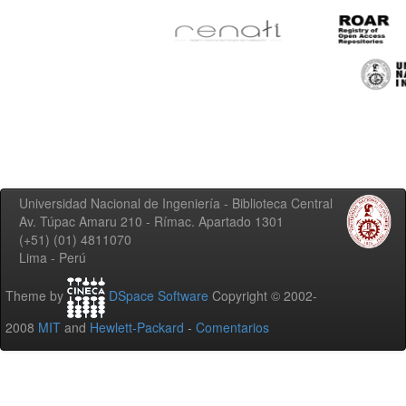
Universidad Nacional de Ingeniería - Biblioteca Central
Av. Túpac Amaru 210 - Rímac. Apartado 1301
(+51) (01) 4811070
Lima - Perú
Theme by
DSpace Software
Copyright © 2002-
2008
MIT
and
Hewlett-Packard
-
Comentarios