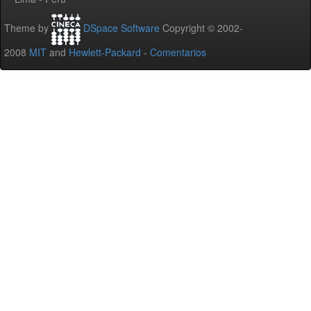
Theme by
DSpace Software
Copyright © 2002-
2008
MIT
and
Hewlett-Packard
-
Comentarios