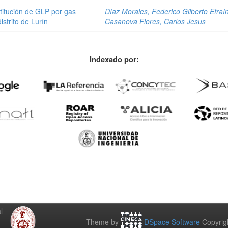
stitución de GLP por gas
Díaz Morales, Federico Gilberto Efraí
istrito de Lurín
Casanova Flores, Carlos Jesus
Indexado por:
l
Theme by
DSpace Software
Copyrig