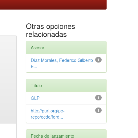
Otras opciones
relacionadas
Asesor
Díaz Morales, Federico Gilberto
1
E...
Título
GLP
1
http://purl.org/pe-
1
repo/ocde/ford...
Fecha de lanzamiento