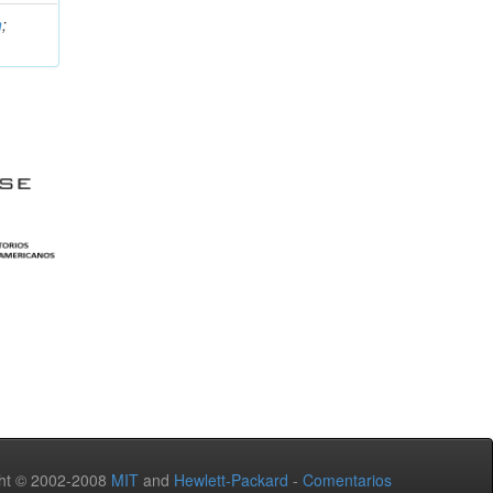
n
;
ht © 2002-2008
MIT
and
Hewlett-Packard
-
Comentarios