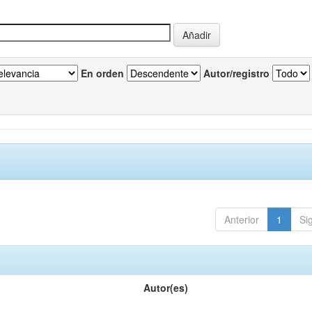
En orden
Autor/registro
Anterior
1
Si
Autor(es)