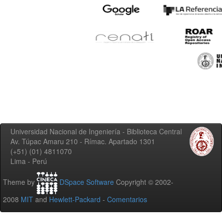
Universidad Nacional de Ingeniería - Biblioteca Central
Av. Túpac Amaru 210 - Rímac. Apartado 1301
(+51) (01) 4811070
Lima - Perú
Theme by
DSpace Software
Copyright © 2002-
2008
MIT
and
Hewlett-Packard
-
Comentarios